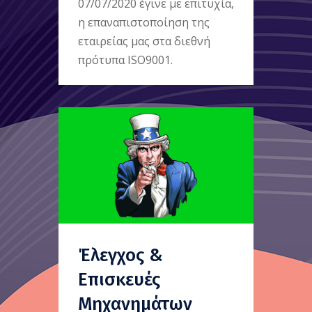
07/07/2020 έγινε με επιτυχία,
η επαναπιστοποίηση της
εταιρείας μας στα διεθνή
πρότυπα ISO9001.
Έλεγχος &
Επισκευές
Μηχανημάτων