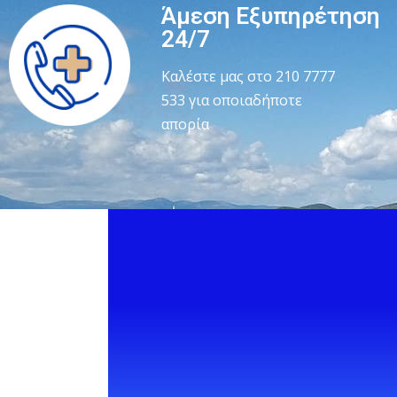
Άμεση Εξυπηρέτηση
24/7
Καλέστε μας στο 210 7777
533 για οποιαδήποτε
απορία