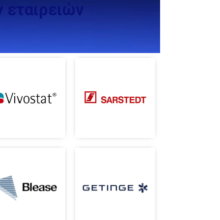
 εταιρειών