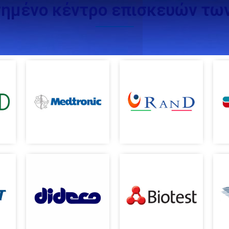
τημένο κέντρο επισκευών των