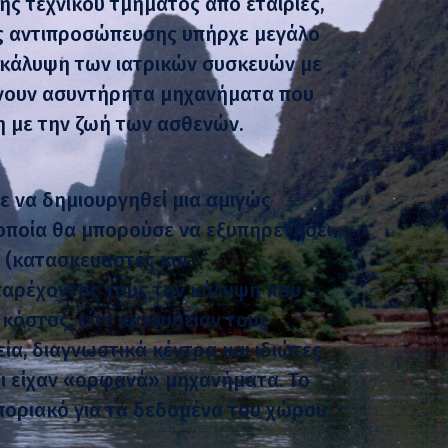
ς τεχνικού τμήματος από εταιρίες,
ης αντιπροσώπευσης υπήρχε μεγάλο
ή κάλυψη των ιατρικών συσκευών με
νουν ασυντήρητα μηχανήματα που
η με την ζωή των ασθενών.
 να δημιουργηθεί μια αμιγώς
η οποία θα μπορούσε να εξυπηρετήσει
ς (κατασκευαστές και
παρέχοντας τους την κάλυψη που
 κόστος, είτε κατευθείαν τους
ία, διαγνωστικά κέντρα και ιδιώτες
ίοι είχαν «ορφανά» μηχανήματα. Το
οριακό για τα δεδομένα του χώρου