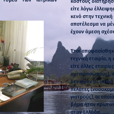
κόστους διατήρηση
είτε λόγω έλλειψ
κενό στην τεχνικ
αποτέλεσμα να μέ
έχουν άμεση σχέσ
Έτσι αποφασίσθηκε
τεχνική εταιρία, 
είτε άλλες εταιρίε
αντιπροσώπους), 
δεν είχαν με μικρό
πελάτες (νοσοκομε
γιατρούς), οι οπο
βήμα ήταν πρωτοπ
στην Ελλάδα…….