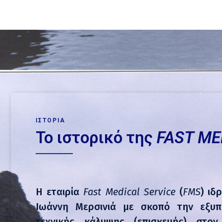
ΙΣΤΟΡΙΑ
Το ιστορικό της
FAST ME
Η εταιρία
Fast Medical Service
(
FMS
) ιδ
Ιωάννη Μερσινιά με σκοπό την εξυ
τεχνικής κάλυψης (επισκευής) στο