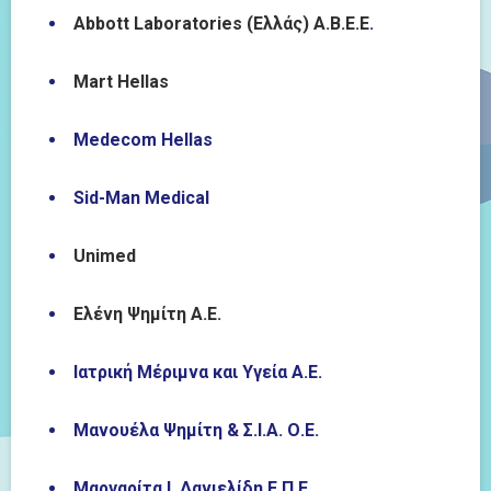
Abbott Laboratories (Ελλάς) Α.Β.Ε.Ε
.
Mart Hellas
Medecom Hellas
Sid-Man Medical
Unimed
Ελένη Ψημίτη Α.Ε.
Ιατρική Μέριμνα και Υγεία Α.Ε.
Μανουέλα Ψημίτη & Σ.Ι.Α. Ο.Ε.
Μαργαρίτα Ι. Δανιελίδη Ε.Π.Ε.