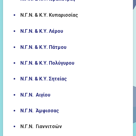
Ν.Γ.Ν. & Κ.Υ. Κυπαρισσίας
Ν.Γ.Ν. & Κ.Υ. Λέρου
Ν.Γ.Ν. & Κ.Υ. Πάτμου
Ν.Γ.Ν. & Κ.Υ. Πολύγυρου
Ν.Γ.Ν. & Κ.Υ. Σητείας
Ν.Γ.Ν. Αιγίου
Ν.Γ.Ν. Άμφισσας
Ν.Γ.Ν. Γιαννιτσών