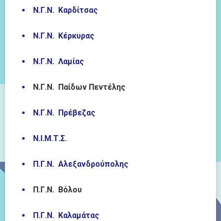
Ν.Γ.Ν. Καρδίτσας
Ν.Γ.Ν. Κέρκυρας
Ν.Γ.Ν. Λαμίας
Ν.Γ.Ν. Παίδων Πεντέλης
Ν.Γ.Ν. Πρέβεζας
Ν.Ι.Μ.Τ.Σ.
Π.Γ.Ν. Αλεξανδρούπολης
Π.Γ.Ν. Βόλου
Π.Γ.Ν. Καλαμάτας