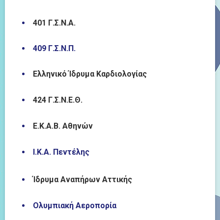
401 Γ.Σ.Ν.Α.
409 Γ.Σ.Ν.Π.
Ελληνικό Ίδρυμα Καρδιολογίας
424 Γ.Σ.Ν.Ε.Θ.
Ε.Κ.Α.Β. Αθηνών
Ι.Κ.Α. Πεντέλης
Ίδρυμα Αναπήρων Αττικής
Ολυμπιακή Αεροπορία