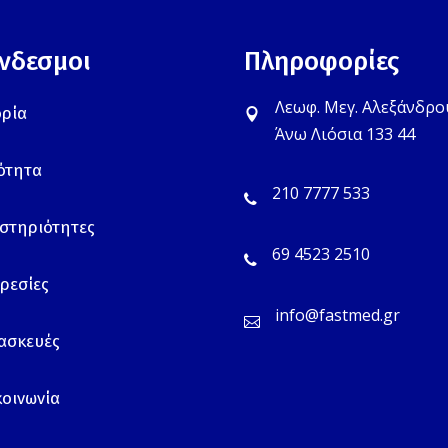
νδεσμοι
Πληροφορίες
Λεωφ. Μεγ. Αλεξάνδρο
ορία
Άνω Λιόσια 133 44
ότητα
210 7777 533
στηριότητες
69 4523 2510
ρεσίες
info@fastmed.gr
ασκευές
κοινωνία