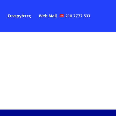
Συνεργάτες
Web Mail
210 7777 533