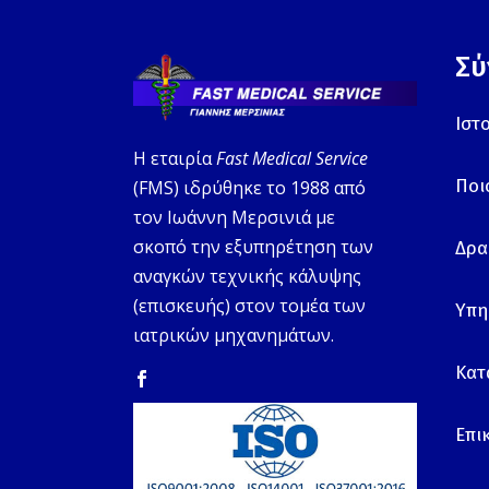
Σύ
Ιστ
Η εταιρία
Fast Medical Service
Ποι
(FMS) ιδρύθηκε το 1988 από
τον Ιωάννη Μερσινιά με
σκοπό την εξυπηρέτηση των
Δρα
αναγκών τεχνικής κάλυψης
(επισκευής) στον τομέα των
Υπη
ιατρικών μηχανημάτων.
Κατ
Επι